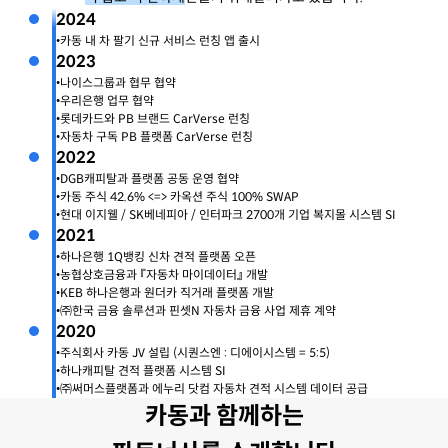
(24년 1월 기준)
2024
•
카동 내 차 팔기 신규 서비스 런칭 앱 출시
2023
•
나이스그룹과 협무 협약
•
우리은행 업무 협약
•
롯데카드와 PB 브랜드 CarVerse 런칭
•
자동차 구독 PB 플랫폼 CarVerse 런칭
2022
•
DGB캐피탈과 플랫폼 공동 운영 협약
•
카동 주식 42.6% <=> 카옥션 주식 100% SWAP
•
현대 이지웰 / SK베네피아 / 인터파크 2700개 기업 복지몰 시스템 SI
2021
•
하나은행 1Q뱅킹 신차 견적 플랫폼 오픈
•
농협상호금융과 『자동차 마이데이터』 개발
•
KEB 하나은행과 원더카 직거래 플랫폼 개발
•
㈜한국 금융 솔루션과 핀셋N 자동차 금융 사업 제휴 계약
2020
•
주식회사 카동 JV 설립 (시퀀스엔 : 디에이시스템 = 5:5)
•
하나캐피탈 견적 플랫폼 시스템 SI
•
㈜써머스플랫폼과 에누리 닷컴 자동차 견적 시스템 데이터 공급
카동과 함께하는