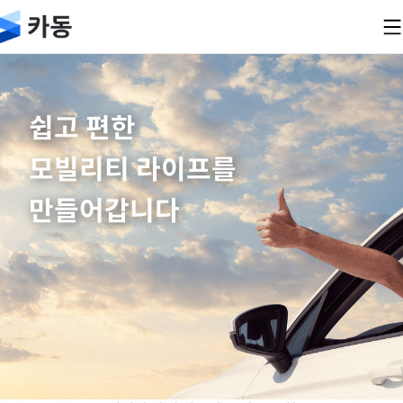
서비스 소개
쉽고 편한
자주묻는 질문
모빌리티 라이프를
회사 소개
만들어갑니다