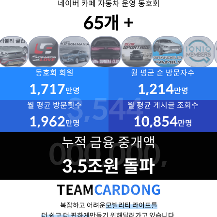
네이버 카페 자동차 운영 동호회
65개 +
동호회 회원
월 평균 순 방문자수
1,717
1,214
만명
만명
3,544,
월 평균 방문횟수
월 평균 게시글 조회수
1,962
10,854
만명
만명
누적 금융 중개액
000,000,
3.5조원 돌파
TEAM
000원
CARDONG
복잡하고 어려운
모빌리티 라이프를
더 쉽고 더 편하게
만들기 위해
달려가고 있습니다.